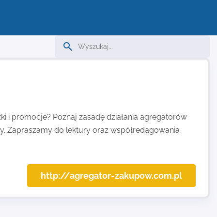
żki i promocje? Poznaj zasadę działania agregatorów
ży. Zapraszamy do lektury oraz współredagowania
http://agregator-zakupow.com.pl