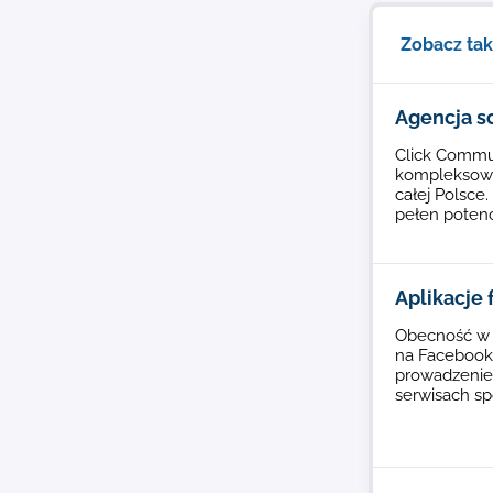
Zobacz ta
Agencja s
Click Commun
kompleksowe
całej Polsce
pełen potenc
Aplikacje
Obecność w S
na Facebook
prowadzenie 
serwisach s