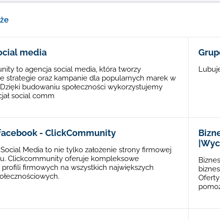
kże
ocial media
Grup
ity to agencja social media, która tworzy
Lubuje
 strategie oraz kampanie dla popularnych marek w
. Dzięki budowaniu społeczności wykorzystujemy
jał social comm
 facebook - ClickCommunity
Bizn
|Wyc
ocial Media to nie tylko założenie strony firmowej
u. Clickcommunity oferuje kompleksowe
Biznes
profili firmowych na wszystkich największych
biznes
połecznościowych.
Oferty
pomoż