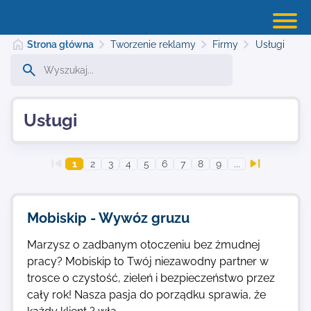
Strona główna
Tworzenie reklamy
Firmy
Usługi
Strona główna
Usługi
Dodaj stronę
1
2
3
4
5
6
7
8
9
...
Najnowsze
Mobiskip - Wywóz gruzu
Marzysz o zadbanym otoczeniu bez żmudnej
Kontakt
pracy? Mobiskip to Twój niezawodny partner w
trosce o czystość, zieleń i bezpieczeństwo przez
cały rok! Nasza pasja do porządku sprawia, że