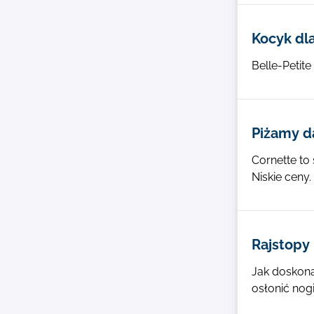
Kocyk dl
Belle-Petite
Piżamy d
Cornette to 
Niskie ceny
Rajstopy
Jak doskona
osłonić nog