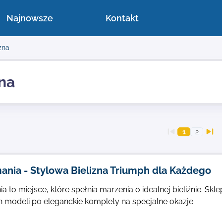
Najnowsze
Kontakt
zna
zna
1
2
ania - Stylowa Bielizna Triumph dla Każdego
a to miejsce, które spełnia marzenia o idealnej bieliźnie. S
 modeli po eleganckie komplety na specjalne okazje