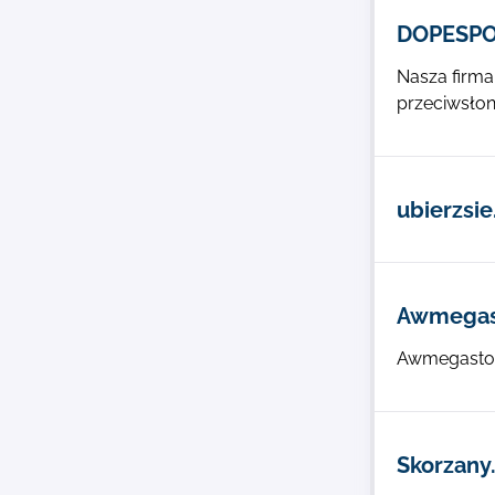
DOPESPOT
Nasza firma
przeciwsłon
ubierzsi
Awmegas
Awmegastore
Skorzany