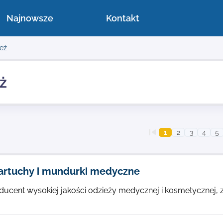
Najnowsze
Kontakt
eż
ż
1
2
3
4
5
 fartuchy i mundurki medyczne
oducent wysokiej jakości odzieży medycznej i kosmetycznej, 