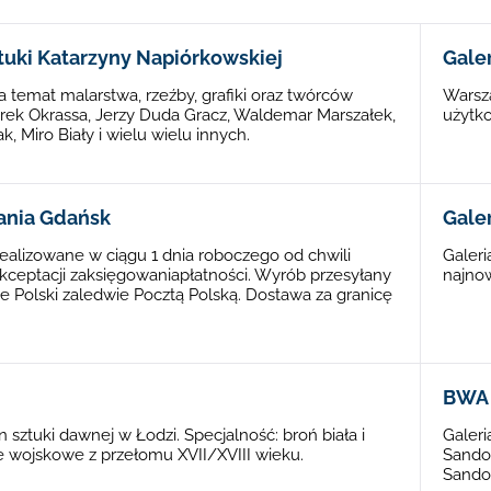
tuki Katarzyny Napiórkowskiej
Gale
a temat malarstwa, rzeźby, grafiki oraz twórców
Warsza
arek Okrassa, Jerzy Duda Gracz, Waldemar Marszałek,
użytko
ak, Miro Biały i wielu wielu innych.
rania Gdańsk
Galer
 realizowane w ciągu 1 dnia roboczego od chwili
Galeri
kceptacji zaksięgowaniapłatności. Wyrób przesyłany
najno
nie Polski zaledwie Pocztą Polską. Dostawa za granicę
BWA 
on sztuki dawnej w Łodzi. Specjalność: broń biała i
Galeri
 wojskowe z przełomu XVII/XVIII wieku.
Sandom
Sandom