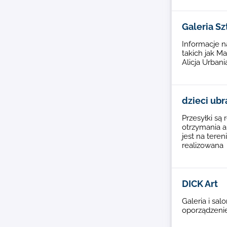
Galeria Sz
Informacje n
takich jak M
Alicja Urbani
dzieci ub
Przesyłki są
otrzymania a
jest na tere
realizowana
DICK Art
Galeria i sal
oporządzenie