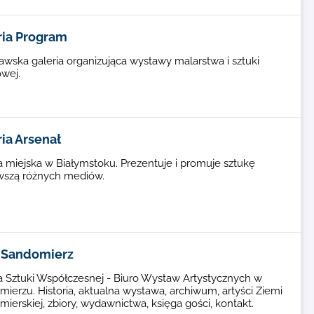
ria Program
wska galeria organizująca wystawy malarstwa i sztuki
wej.
ia Arsenał
a miejska w Białymstoku. Prezentuje i promuje sztukę
wszą różnych mediów.
Sandomierz
a Sztuki Współczesnej - Biuro Wystaw Artystycznych w
ierzu. Historia, aktualna wystawa, archiwum, artyści Ziemi
ierskiej, zbiory, wydawnictwa, księga gości, kontakt.