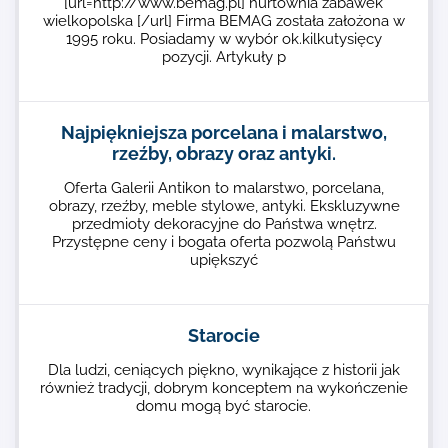
[url=http://www.bemag.pl] hurtownia zabawek
wielkopolska [/url] Firma BEMAG została założona w
1995 roku. Posiadamy w wybór ok.kilkutysięcy
pozycji. Artykuły p
Najpiękniejsza porcelana i malarstwo,
rzeźby, obrazy oraz antyki.
Oferta Galerii Antikon to malarstwo, porcelana,
obrazy, rzeźby, meble stylowe, antyki. Ekskluzywne
przedmioty dekoracyjne do Państwa wnętrz.
Przystępne ceny i bogata oferta pozwolą Państwu
upiększyć
Starocie
Dla ludzi, ceniących piękno, wynikające z historii jak
również tradycji, dobrym konceptem na wykończenie
domu mogą być starocie.