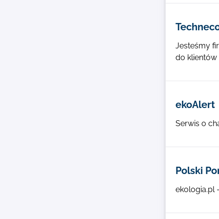
Techneco
Jesteśmy fi
do klientów
ekoAlert
Serwis o ch
Polski Po
ekologia.pl 