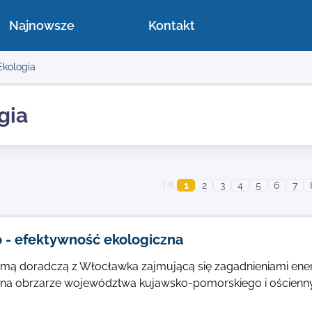
Najnowsze
Kontakt
Ekologia
gia
1
2
3
4
5
6
7
 - efektywność ekologiczna
rmą doradczą z Włocławka zajmującą się zagadnieniami energ
 na obrzarze województwa kujawsko-pomorskiego i ościenny