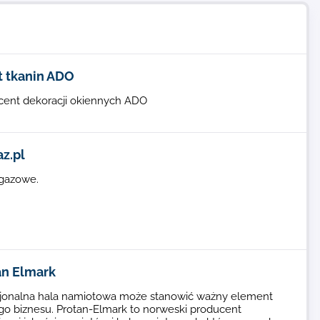
t tkanin ADO
cent dekoracji okiennych ADO
z.pl
 gazowe.
an Elmark
jonalna hala namiotowa może stanowić ważny element
go biznesu. Protan-Elmark to norweski producent