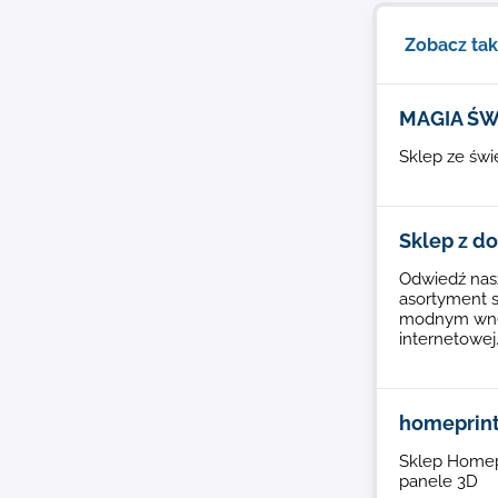
Zobacz ta
MAGIA ŚW
Sklep ze św
Sklep z d
Odwiedź nas
asortyment s
modnym wnętr
internetowej
homeprint
Sklep Homepr
panele 3D