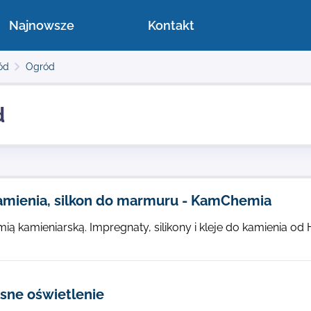
Najnowsze
Kontakt
ód
Ogród
d
kamienia, silkon do marmuru - KamChemia
mią kamieniarską. Impregnaty, silikony i kleje do kamienia
ne oświetlenie