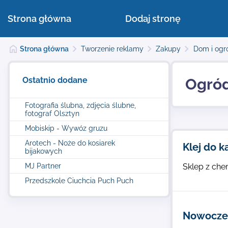
Strona główna
Dodaj stronę
Strona główna
Tworzenie reklamy
Zakupy
Dom i ogr
Ostatnio dodane
Ogró
Fotografia ślubna, zdjęcia ślubne,
fotograf Olsztyn
Mobiskip - Wywóz gruzu
Arotech - Noże do kosiarek
Klej do 
bijakowych
MJ Partner
Sklep z che
Przedszkole Ciuchcia Puch Puch
Nowoczes